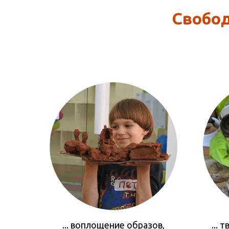
Свободн
... воплощение образов,
...