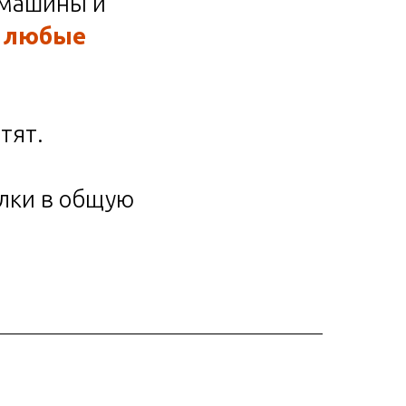
 машины и
ь
любые
тят.
лки в общую