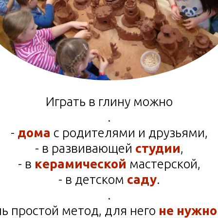
Играть в глину можно
.
-
дома
с родителями и друзьями,
- в развивающей
студии
,
- в
керамической
мастерской,
- в детском
саду
.
.
нь простой метод, для него
не нужно