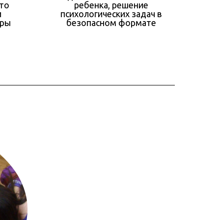
 то
ребенка, решение
и
психологических задач в
еры
безопасном формате