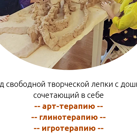
д свободной творческой лепки с дош
сочетающий в себе
-- арт-терапию --
-- глинотерапию --
-- игротерапию --