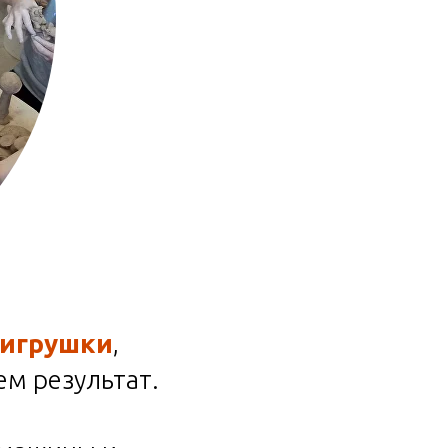
 игрушки
,
ем результат.